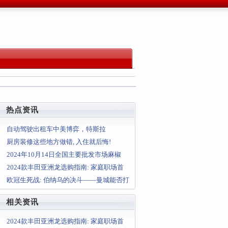
热点资讯
自动驾驶出租车中美博弈，特斯拉
Robotaxi能赶超中国？
厨房装修这些地方做错, 入住就后悔!
2024年10月14日全国主要批发市场麻椒
（皱皮青椒）价格行情
2024款丰田亚洲龙选购指南: 家庭职场首
选 这三款配置最值
欧冠生死战: 伯纳乌的决斗——曼城能否打
破皇马的欧冠魔咒?
相关资讯
2024款丰田亚洲龙选购指南: 家庭职场首