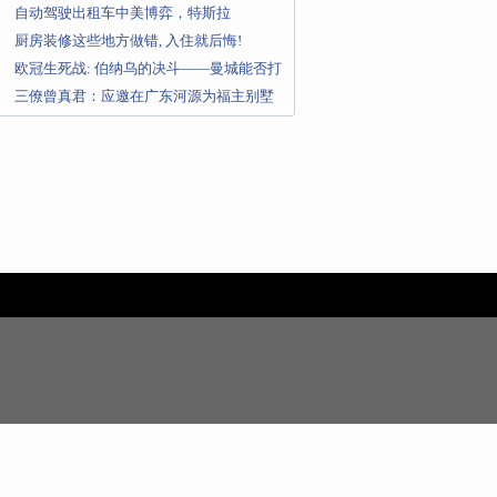
选 这三款配置最值
自动驾驶出租车中美博弈，特斯拉
Robotaxi能赶超中国？
厨房装修这些地方做错, 入住就后悔!
欧冠生死战: 伯纳乌的决斗——曼城能否打
破皇马的欧冠魔咒?
三僚曾真君：应邀在广东河源为福主别墅
引线校对分金线路_净阳_先天